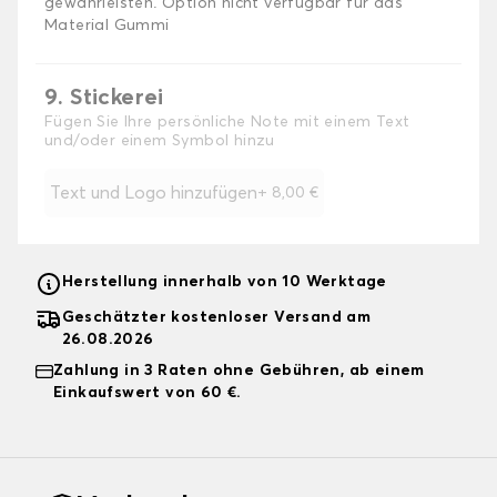
gewährleisten. Option nicht verfügbar für das
Material Gummi
9. Stickerei
Fügen Sie Ihre persönliche Note mit einem Text
und/oder einem Symbol hinzu
Text und Logo hinzufügen
+
8,00 €
Herstellung innerhalb von 10 Werktage
Geschätzter kostenloser Versand am
26.08.2026
Zahlung in 3 Raten ohne Gebühren, ab einem
Einkaufswert von 60 €.